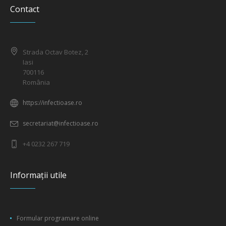
Contact
Strada Octav Botez, 2
Iasi
700116
România
https://infectioase.ro
secretariat@infectioase.ro
+4 0232 267 719
Informații utile
Formular programare online