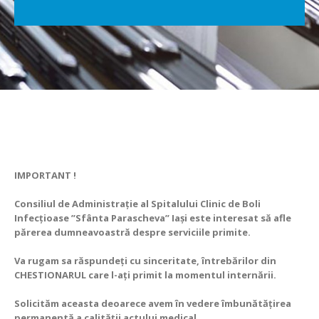
IMPORTANT !
Consiliul de Administrație al Spitalului Clinic de Boli
Infecțioase ”Sfânta Parascheva” Iași este interesat să afle
părerea dumneavoastră despre serviciile primite.
Va rugam sa răspundeți cu sinceritate, întrebărilor din
CHESTIONARUL
care l-ați primit la momentul internării.
Solicităm aceasta deoarece avem în vedere îmbunătățirea
permanentă a calității actului medical.