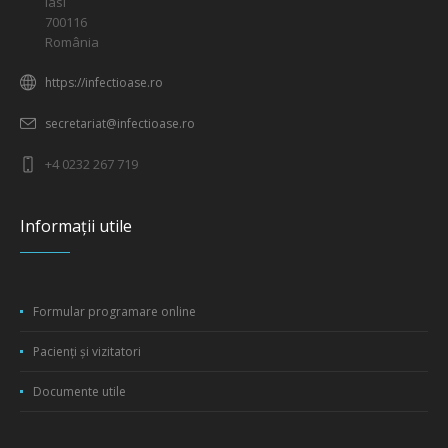
Iasi
700116
România
https://infectioase.ro
secretariat@infectioase.ro
+4 0232 267 719
Informații utile
Formular programare online
Pacienți și vizitatori
Documente utile