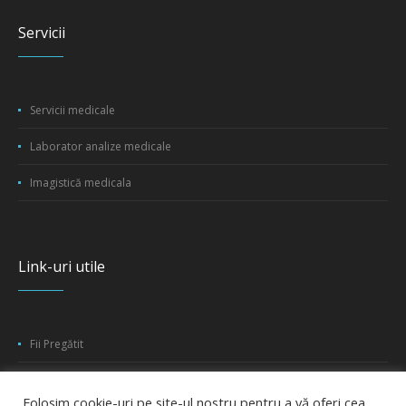
Servicii
Servicii medicale
Laborator analize medicale
Imagistică medicala
Link-uri utile
Fii Pregătit
CJAS Iași
Folosim cookie-uri pe site-ul nostru pentru a vă oferi cea