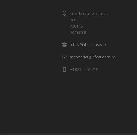
Strada Octav Botez, 2
Iasi
700116
România
https://infectioase.ro
secretariat@infectioase.ro
+4 0232 267 719