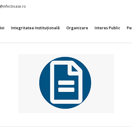
t@infectioase.ro
Noi
Integritatea Instituțională
Organizare
Interes Public
Pe