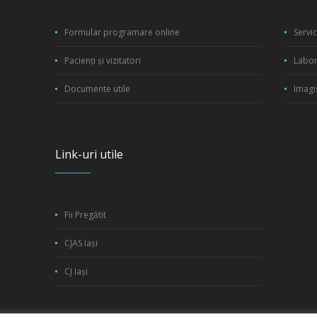
Formular programare online
Servi
Pacienți și vizitatori
Labor
Documente utile
Imagi
Link-uri utile
Fii Pregătit
CJAS Iași
CJ Iași