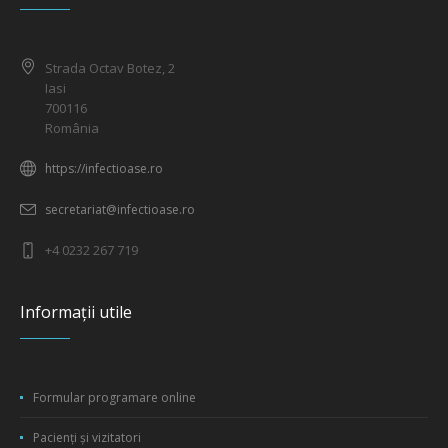
Strada Octav Botez, 2
Iasi
700116
România
https://infectioase.ro
secretariat@infectioase.ro
+4 0232 267 719
Informații utile
Formular programare online
Pacienți și vizitatori