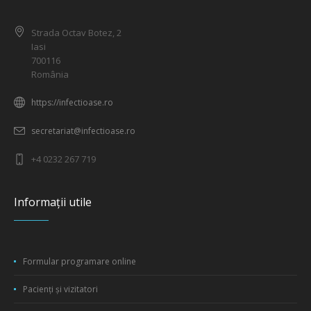
Strada Octav Botez, 2
Iasi
700116
România
https://infectioase.ro
secretariat@infectioase.ro
+4 0232 267 719
Informații utile
Formular programare online
Pacienți și vizitatori