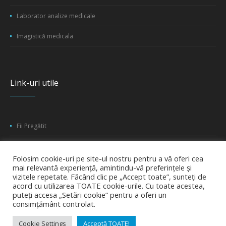
Laborator analize medicale
Imagistică medicala
Link-uri utile
Fii Pregătit
CJAS Iași
Folosim cookie-uri pe site-ul nostru pentru a vă oferi cea
CJ Iași
mai relevantă experiență, amintindu-vă preferințele și
vizitele repetate. Făcând clic pe „Accept toate”, sunteți de
acord cu utilizarea TOATE cookie-urile. Cu toate acestea,
puteți accesa „Setări cookie” pentru a oferi un
consimțământ controlat.
Cookie Settings
Acceptă TOATE!
Spitalul Clinic de Boli Infecţioase "Sfânta Parascheva" Iaşi © 2022 /