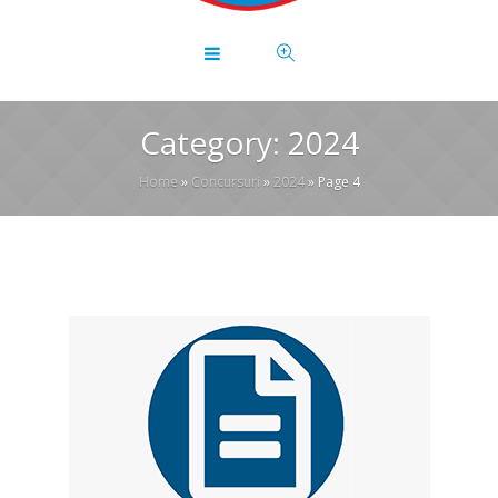
Category:
2024
Home
»
Concursuri
»
2024
»
Page 4