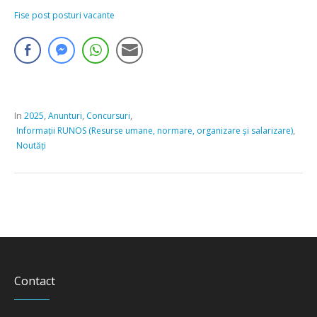
Fise post posturi vacante
In
,
,
,
2025
Anunturi
Concursuri
,
Informații RUNOS (Resurse umane, normare, organizare și salarizare)
Noutăți
Contact