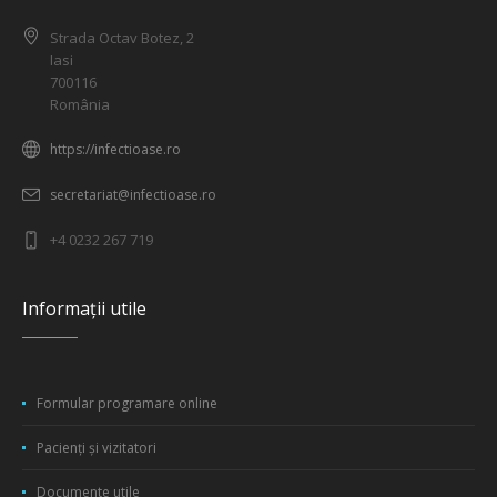
Strada Octav Botez, 2
Iasi
700116
România
https://infectioase.ro
secretariat@infectioase.ro
+4 0232 267 719
Informații utile
Formular programare online
Pacienți și vizitatori
Documente utile