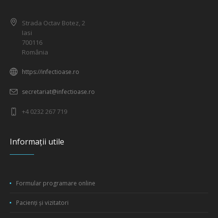
Strada Octav Botez, 2
Iasi
700116
România
https://infectioase.ro
secretariat@infectioase.ro
+4 0232 267 719
Informații utile
Formular programare online
Pacienți și vizitatori