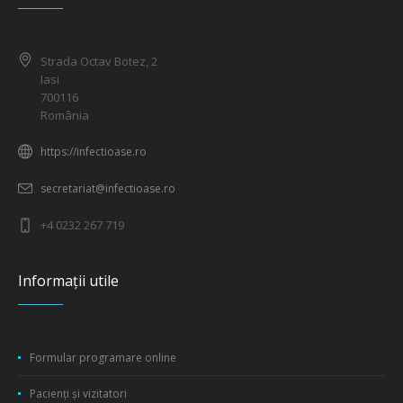
Strada Octav Botez, 2
Iasi
700116
România
https://infectioase.ro
secretariat@infectioase.ro
+4 0232 267 719
Informații utile
Formular programare online
Pacienți și vizitatori