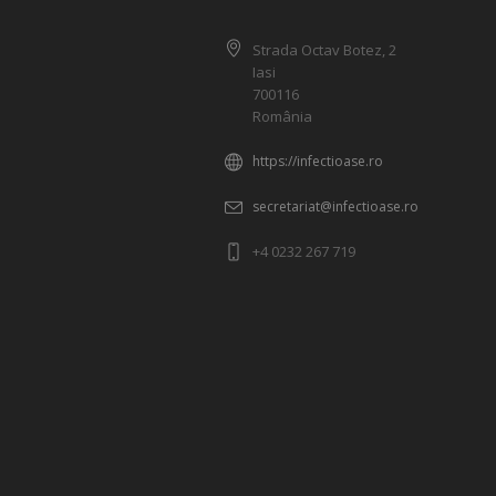
Strada Octav Botez, 2
Iasi
700116
România
https://infectioase.ro
secretariat@infectioase.ro
+4 0232 267 719