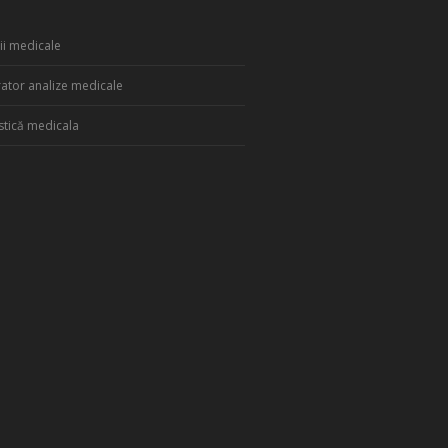
cii medicale
ator analize medicale
stică medicala