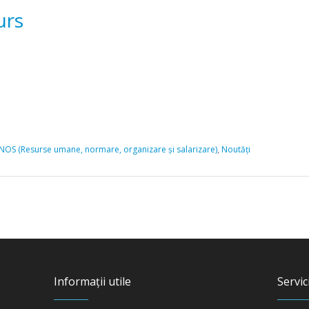
urs
,
NOS (Resurse umane, normare, organizare și salarizare)
Noutăți
Informații utile
Servici