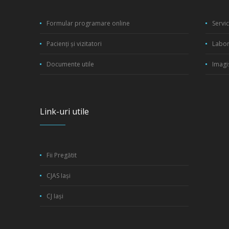
Formular programare online
Servi
Pacienți și vizitatori
Labor
Documente utile
Imagi
Link-uri utile
Fii Pregătit
CJAS Iași
CJ Iași