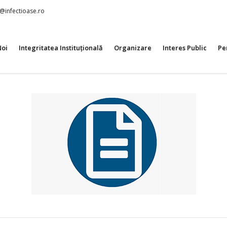
t@infectioase.ro
Noi
Integritatea Instituțională
Organizare
Interes Public
Pe