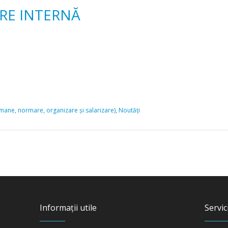
E INTERNĂ
,
ane, normare, organizare și salarizare)
Noutăți
Informații utile
Servici