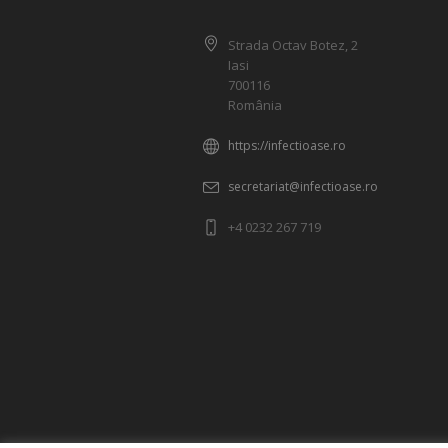
Strada Octav Botez, 2
Iasi
700116
România
https://infectioase.ro
secretariat@infectioase.ro
+4 0232 267 719