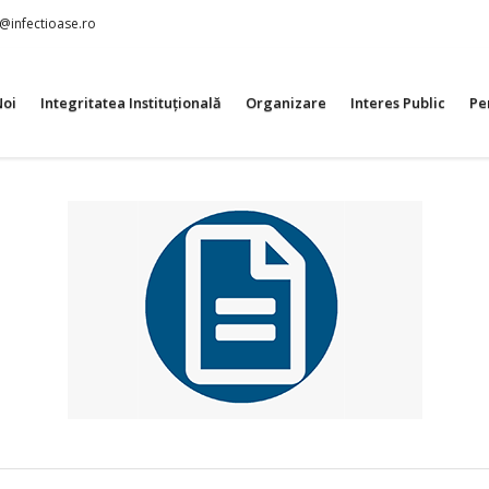
t@infectioase.ro
Noi
Integritatea Instituțională
Organizare
Interes Public
Pe