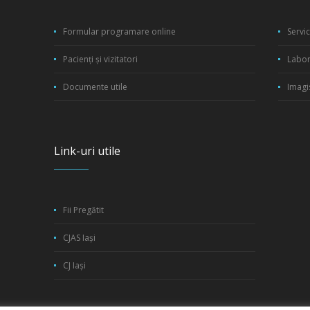
Formular programare online
Servi
Pacienți și vizitatori
Labor
Documente utile
Imagi
Link-uri utile
Fii Pregătit
CJAS Iași
CJ Iași