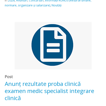
In
,
,
,
2026
Anunturi
Concursuri
Informații RUNOS (Resurse umane,
,
normare, organizare și salarizare)
Noutăți
Post
Anunț rezultate proba clinică
examen medic specialist integrare
clinică