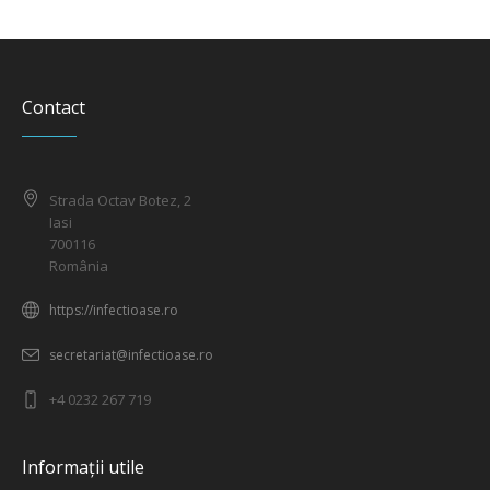
Contact
Strada Octav Botez, 2
Iasi
700116
România
https://infectioase.ro
secretariat@infectioase.ro
+4 0232 267 719
Informații utile